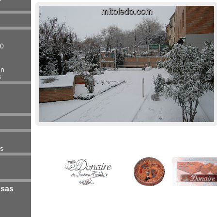
00
ín
6
es
esas