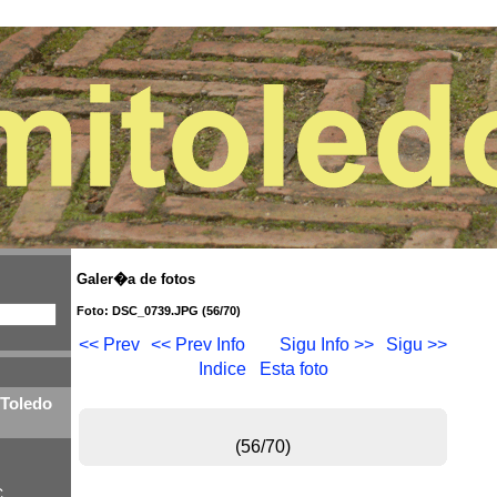
Galer�a de fotos
Foto: DSC_0739.JPG (56/70)
<< Prev
<< Prev Info
Sigu Info >>
Sigu >>
Indice
Esta foto
 Toledo
(56/70)
C