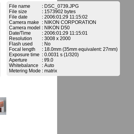
File name
: DSC_0739.JPG
File size
: 1573902 bytes
File date
: 2006:01:29 11:15:02
Camera make
: NIKON CORPORATION
Camera model
: NIKON D50
Date/Time
: 2006:01:29 11:15:01
Resolution
: 3008 x 2000
Flash used
: No
Focal length
: 18.0mm (35mm equivalent: 27mm)
Exposure time
: 0.0031 s (1/320)
Aperture
: f/9.0
Whitebalance
: Auto
Metering Mode
: matrix