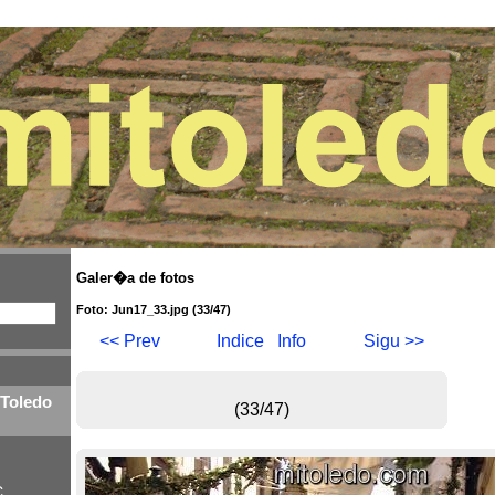
Galer�a de fotos
Foto: Jun17_33.jpg (33/47)
<< Prev
Indice
Info
Sigu >>
 Toledo
(33/47)
C