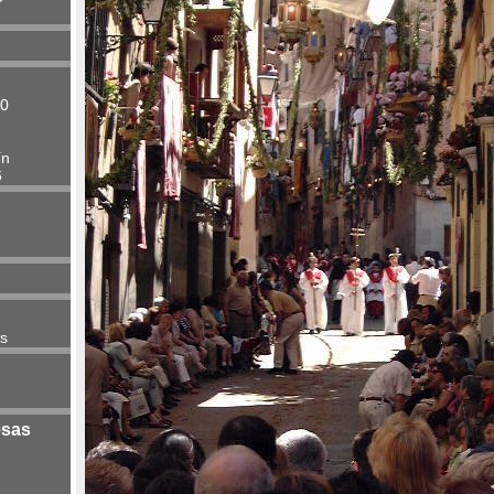
00
ín
6
es
esas